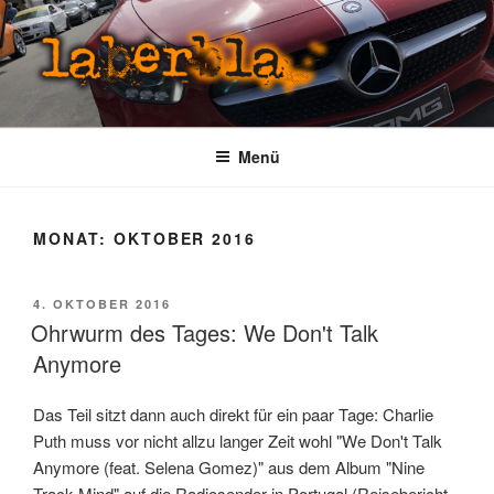
Zum
Inhalt
springen
LABERBLA
laber mal
Menü
MONAT:
OKTOBER 2016
VERÖFFENTLICHT
4. OKTOBER 2016
AM
Ohrwurm des Tages: We Don't Talk
Anymore
Das Teil sitzt dann auch direkt für ein paar Tage: Charlie
Puth muss vor nicht allzu langer Zeit wohl "We Don't Talk
Anymore (feat. Selena Gomez)" aus dem Album "Nine
Track Mind" auf die Radiosender in Portugal (Reisebericht