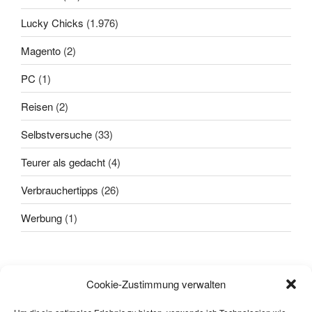
Lucky Chicks
(1.976)
Magento
(2)
PC
(1)
Reisen
(2)
Selbstversuche
(33)
Teurer als gedacht
(4)
Verbrauchertipps
(26)
Werbung
(1)
Alle sagten: "
Das geht nicht!
"
Cookie-Zustimmung verwalten
Dann kam einer, der wusste das
nicht und hat's gemacht.