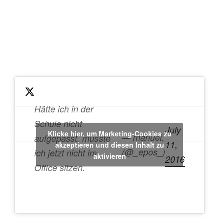
Hätte ich in der
Schule nicht
July
Klicke hier, um Marketing-Cookies zu
— manuel.
aufgepasst, müsste
11,
akzeptieren und diesen Inhalt zu
(@_epos_)
ich jetzt nicht im
aktivieren
2016
Office sitzen.