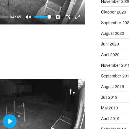
November 202
a
y
Oktober 2020
04:45
September 20
M
S
P
E
u
e
I
n
August 2020
t
t
P
t
Juni 2020
e
t
e
i
r
April 2020
n
f
November 201
g
u
s
l
September 20
l
August 2019
s
c
Juli 2019
r
Mai 2019
e
e
April 2019
n
P