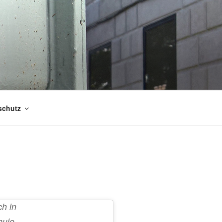
schutz
ch in
hule