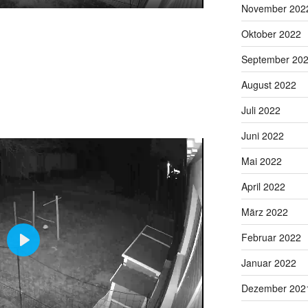
M
S
P
E
November 202
u
e
I
n
Oktober 2022
t
t
P
t
e
t
e
September 20
i
r
August 2022
n
f
g
u
Juli 2022
s
l
Juni 2022
l
s
Mai 2022
c
April 2022
r
e
März 2022
e
Februar 2022
n
P
Januar 2022
l
Dezember 202
a
y