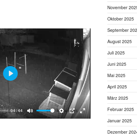
November 202
n
f
g
u
Oktober 2025
s
l
September 20
l
s
August 2025
c
Juli 2025
r
e
Juni 2025
e
Mai 2025
n
P
April 2025
l
a
März 2025
y
Februar 2025
04:44
M
S
P
E
Januar 2025
u
e
I
n
Dezember 202
t
t
P
t