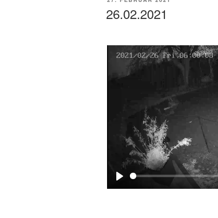
AM
26.02.2021
P
l
a