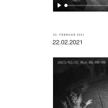
P
l
a
y
VERÖFFENTLICHT
23. FEBRUAR 2021
AM
22.02.2021