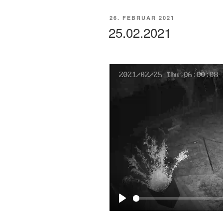
y
VERÖFFENTLICHT
26. FEBRUAR 2021
AM
25.02.2021
P
l