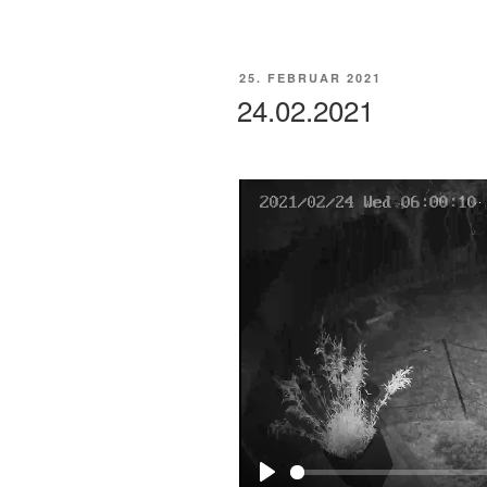
a
y
VERÖFFENTLICHT
25. FEBRUAR 2021
AM
24.02.2021