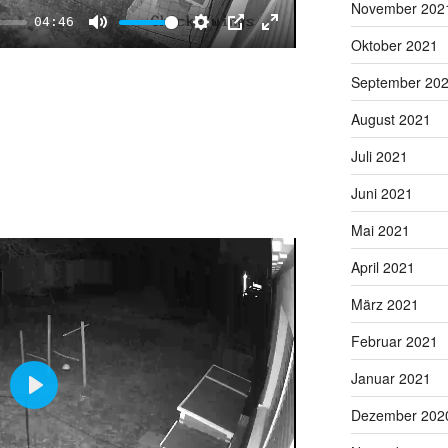
November 202
04:46
M
S
P
E
Oktober 2021
u
e
I
n
September 20
t
t
P
t
August 2021
e
t
e
i
r
Juli 2021
n
f
Juni 2021
g
u
s
l
Mai 2021
l
April 2021
s
c
März 2021
r
Februar 2021
e
e
Januar 2021
n
P
Dezember 202
l