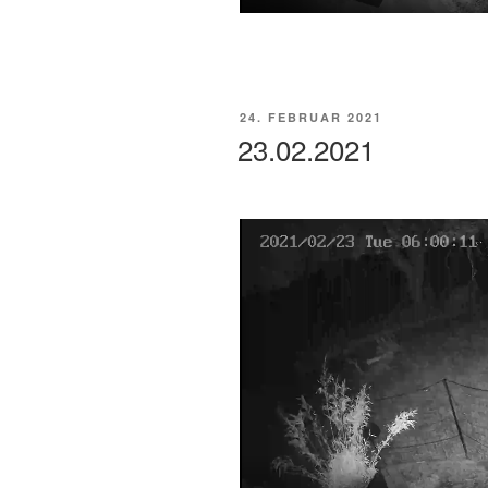
P
l
a
y
VERÖFFENTLICHT
24. FEBRUAR 2021
AM
23.02.2021