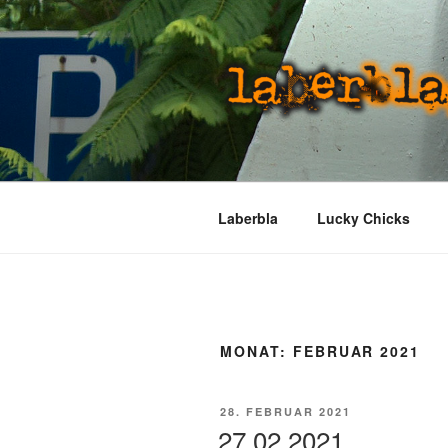
Zum
Inhalt
springen
LABERBLA
laber mal
Laberbla
Lucky Chicks
MONAT:
FEBRUAR 2021
VERÖFFENTLICHT
28. FEBRUAR 2021
AM
27.02.2021