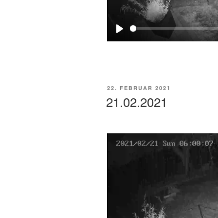
P
l
a
y
VERÖFFENTLICHT
22. FEBRUAR 2021
AM
21.02.2021