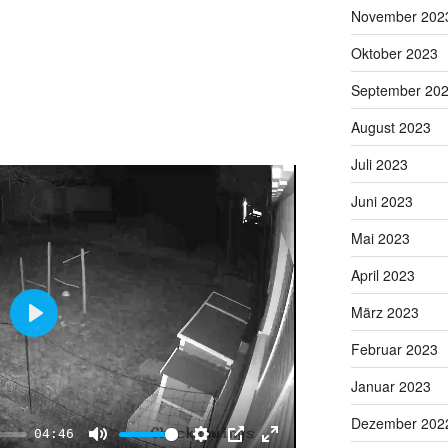
November 202
t
t
P
t
e
t
e
Oktober 2023
i
r
September 20
n
f
g
u
August 2023
s
l
Juli 2023
l
s
Juni 2023
c
Mai 2023
r
e
April 2023
e
März 2023
n
P
Februar 2023
l
a
Januar 2023
y
Dezember 202
04:46