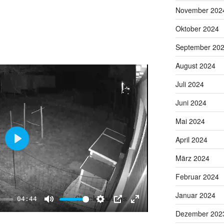
e
t
e
November 202
i
r
Oktober 2024
n
f
g
u
September 20
s
l
August 2024
l
s
Juli 2024
c
Juni 2024
r
e
Mai 2024
e
April 2024
n
P
März 2024
l
a
Februar 2024
y
Januar 2024
04:44
M
S
P
E
Dezember 202
u
e
I
n