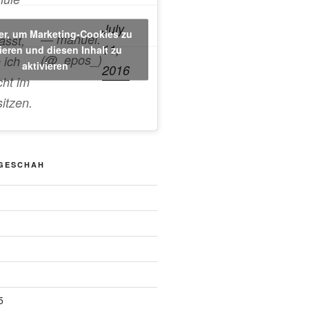
July
ier, um Marketing-Cookies zu
— manuel.
asst,
11,
ieren und diesen Inhalt zu
(@_epos_)
 ich
aktivieren
2016
cht im
sitzen.
 GESCHAH
5