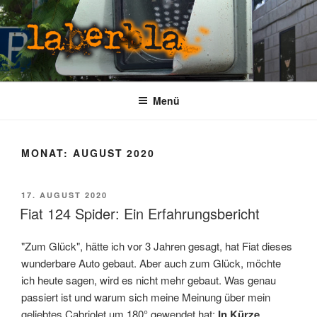
Zum
Inhalt
springen
LABERBLA
laber mal
Menü
MONAT:
AUGUST 2020
VERÖFFENTLICHT
17. AUGUST 2020
AM
Fiat 124 Spider: Ein Erfahrungsbericht
"Zum Glück", hätte ich vor 3 Jahren gesagt, hat Fiat dieses
wunderbare Auto gebaut. Aber auch zum Glück, möchte
ich heute sagen, wird es nicht mehr gebaut. Was genau
passiert ist und warum sich meine Meinung über mein
geliebtes Cabriolet um 180° gewendet hat:
In Kürze
...