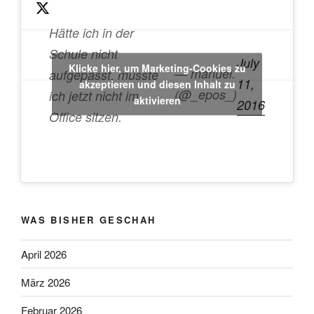
l
s
Hätte ich in der
c
Schule nicht
r
July
Klicke hier, um Marketing-Cookies zu
— manuel.
e
aufgepasst, müsste
11,
akzeptieren und diesen Inhalt zu
e
(@_epos_)
ich jetzt nicht im
aktivieren
2016
n
Office sitzen.
WAS BISHER GESCHAH
April 2026
März 2026
Februar 2026