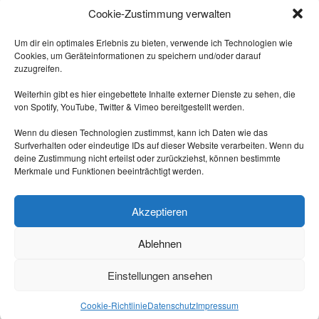
Cookie-Zustimmung verwalten
Dann kam einer, der wusste das
nicht und hat's gemacht.
Um dir ein optimales Erlebnis zu bieten, verwende ich Technologien wie
Cookies, um Geräteinformationen zu speichern und/oder darauf
-- Quelle: Internet.
zuzugreifen.
Weiterhin gibt es hier eingebettete Inhalte externer Dienste zu sehen, die
von Spotify, YouTube, Twitter & Vimeo bereitgestellt werden.
Wenn du diesen Technologien zustimmst, kann ich Daten wie das
Surfverhalten oder eindeutige IDs auf dieser Website verarbeiten. Wenn du
deine Zustimmung nicht erteilst oder zurückziehst, können bestimmte
Merkmale und Funktionen beeinträchtigt werden.
Triff mich auf Mastodon:
https://nrw.social/@laberbla
Akzeptieren
Ablehnen
Einstellungen ansehen
Cookie-Richtlinie
Datenschutz
Impressum