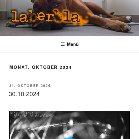
Zum
Inhalt
springen
LABERBLA
laber mal
Menü
MONAT:
OKTOBER 2024
VERÖFFENTLICHT
31. OKTOBER 2024
AM
30.10.2024