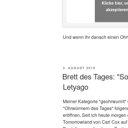
Klicke hier, 
akzeptieren
Und wenn ihr danach einen Ohrw
VERÖFFENTLICHT
3. AUGUST 2019
AM
Brett des Tages: "S
Letyago
Meiner Kategorie "geohrwurmt" 
"Ohrwürmern des Tages" folgend
eröffnen. Seit ich heute morgen
Tomorrowland von Carl Cox auf 