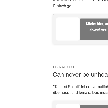
Einfach geil.
Klicke hier, 
akzeptieren
VERÖFFENTLICHT
26. MAI 2021
AM
Can never be unheard
"Tainted Schall" ist der vemutli
überhaupt und jemals: Das mus