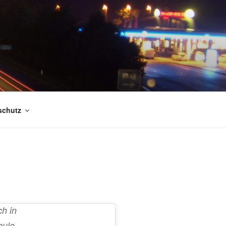
schutz
ch in
hule