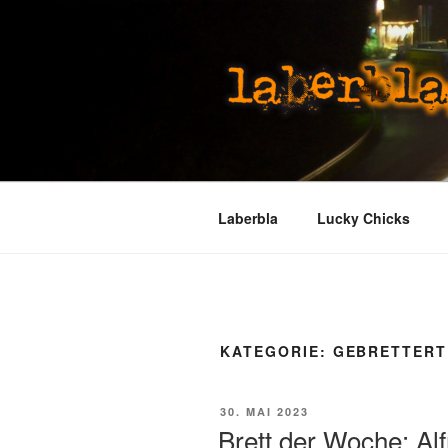
Zum
Inhalt
springen
LABERBLA
laber mal
Laberbla
Lucky Chicks
KATEGORIE:
GEBRETTERT
VERÖFFENTLICHT
30. MAI 2023
AM
Brett der Woche: Alf