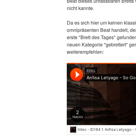
Beat dieses unfassbaren Bretts 
nicht kannte.
Da es sich hier um keinen klas
omnipräsenten Beat handelt, der 
erste "Brett des Tages" gefunde
neuen Kategorie "gebrettert" ge
weiterempfehlen: