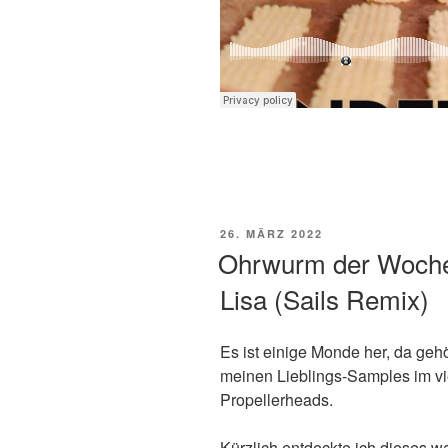
VERÖFFENTLICHT
26. MÄRZ 2022
AM
Ohrwurm der Woche: 
Lisa (Sails Remix)
Es ist einige Monde her, da geh
meinen Lieblings-Samples im vi
Propellerheads.
Kürzlich entdeckte ich dieses w