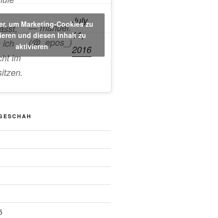
July
ier, um Marketing-Cookies zu
— manuel.
asst,
11,
ieren und diesen Inhalt zu
(@_epos_)
 ich
aktivieren
2016
cht im
sitzen.
 GESCHAH
5