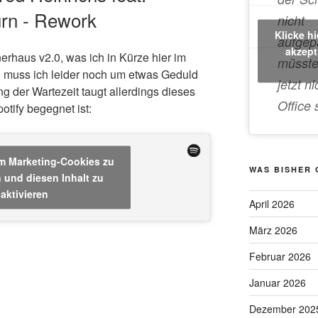
urn - Rework
nicht
Klicke h
aufgep
akzept
erhaus v2.0, was ich in Kürze hier im
müsste
n muss ich leider noch um etwas Geduld
jetzt ni
ng der Wartezeit taugt allerdings dieses
Office 
potify begegnet ist:
um Marketing-Cookies zu
WAS BISHER
 und diesen Inhalt zu
aktivieren
April 2026
März 2026
Februar 2026
Januar 2026
Dezember 202