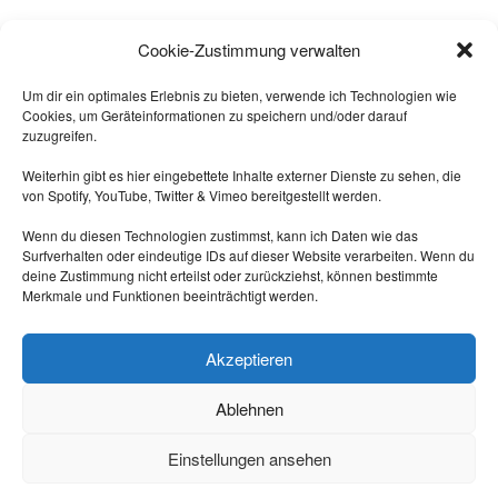
Alle sagten: "
Das geht nicht!
"
Cookie-Zustimmung verwalten
Dann kam einer, der wusste das
nicht und hat's gemacht.
Um dir ein optimales Erlebnis zu bieten, verwende ich Technologien wie
Cookies, um Geräteinformationen zu speichern und/oder darauf
-- Quelle: Internet.
zuzugreifen.
Weiterhin gibt es hier eingebettete Inhalte externer Dienste zu sehen, die
von Spotify, YouTube, Twitter & Vimeo bereitgestellt werden.
Wenn du diesen Technologien zustimmst, kann ich Daten wie das
Surfverhalten oder eindeutige IDs auf dieser Website verarbeiten. Wenn du
deine Zustimmung nicht erteilst oder zurückziehst, können bestimmte
Merkmale und Funktionen beeinträchtigt werden.
Triff mich auf Mastodon:
https://nrw.social/@laberbla
Akzeptieren
Ablehnen
Einstellungen ansehen