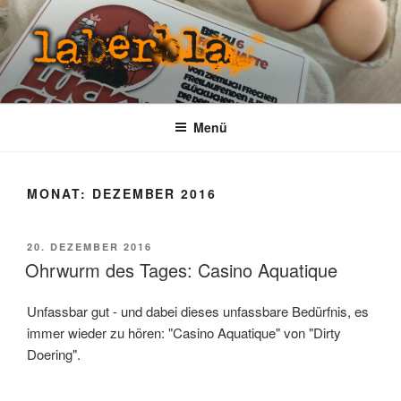
Zum
Inhalt
springen
LABERBLA
laber mal
Menü
MONAT:
DEZEMBER 2016
VERÖFFENTLICHT
20. DEZEMBER 2016
AM
Ohrwurm des Tages: Casino Aquatique
Unfassbar gut - und dabei dieses unfassbare Bedürfnis, es
immer wieder zu hören: "Casino Aquatique" von "Dirty
Doering".