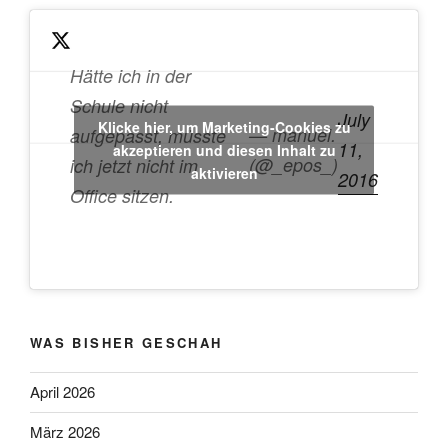
Hätte ich in der
Schule nicht
July
Klicke hier, um Marketing-Cookies zu
— manuel.
aufgepasst, müsste
11,
akzeptieren und diesen Inhalt zu
(@_epos_)
ich jetzt nicht im
aktivieren
2016
Office sitzen.
WAS BISHER GESCHAH
April 2026
März 2026