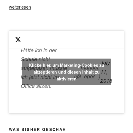
„Verfluchtes
weiterlesen
USB-
Autoplay“
Hätte ich in der
Schule nicht
July
Klicke hier, um Marketing-Cookies zu
— manuel.
aufgepasst, müsste
11,
akzeptieren und diesen Inhalt zu
(@_epos_)
ich jetzt nicht im
aktivieren
2016
Office sitzen.
WAS BISHER GESCHAH