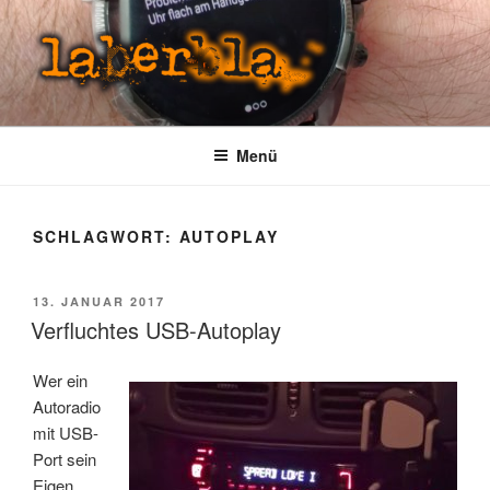
Zum
Inhalt
springen
LABERBLA
laber mal
Menü
SCHLAGWORT:
AUTOPLAY
VERÖFFENTLICHT
13. JANUAR 2017
AM
Verfluchtes USB-Autoplay
Wer ein
Autoradio
mit USB-
Port sein
Eigen