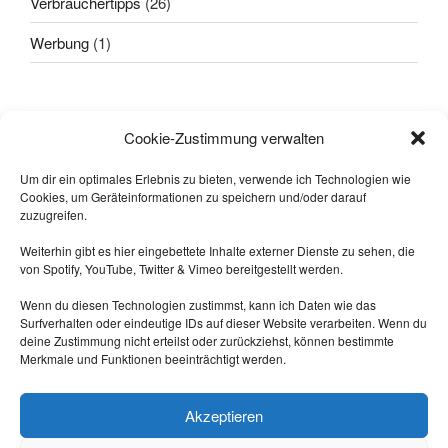
Verbrauchertipps
(26)
Werbung
(1)
Alle sagten: "
Das geht nicht!
"
Cookie-Zustimmung verwalten
Dann kam einer, der wusste das
nicht und hat's gemacht.
Um dir ein optimales Erlebnis zu bieten, verwende ich Technologien wie
Cookies, um Geräteinformationen zu speichern und/oder darauf
-- Quelle: Internet.
zuzugreifen.
Weiterhin gibt es hier eingebettete Inhalte externer Dienste zu sehen, die
von Spotify, YouTube, Twitter & Vimeo bereitgestellt werden.
Wenn du diesen Technologien zustimmst, kann ich Daten wie das
Surfverhalten oder eindeutige IDs auf dieser Website verarbeiten. Wenn du
deine Zustimmung nicht erteilst oder zurückziehst, können bestimmte
Merkmale und Funktionen beeinträchtigt werden.
Triff mich auf Mastodon:
https://nrw.social/@laberbla
Akzeptieren