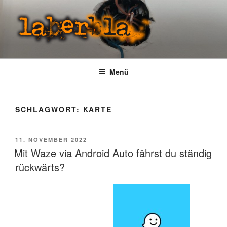
Zum
Inhalt
springen
LABERBLA
laber mal
Menü
SCHLAGWORT:
KARTE
VERÖFFENTLICHT
11. NOVEMBER 2022
AM
Mit Waze via Android Auto fährst du ständig
rückwärts?