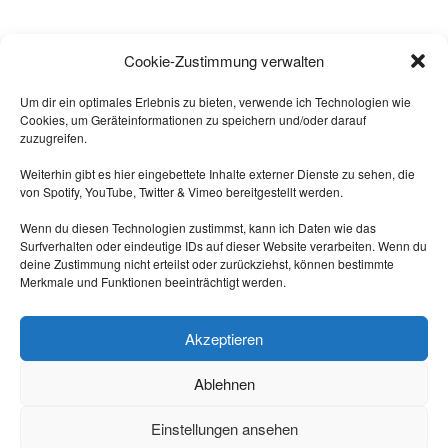
Alle sagten: "
Das geht nicht!
"
Cookie-Zustimmung verwalten
Dann kam einer, der wusste das
nicht und hat's gemacht.
Um dir ein optimales Erlebnis zu bieten, verwende ich Technologien wie
Cookies, um Geräteinformationen zu speichern und/oder darauf
-- Quelle: Internet.
zuzugreifen.
Weiterhin gibt es hier eingebettete Inhalte externer Dienste zu sehen, die
von Spotify, YouTube, Twitter & Vimeo bereitgestellt werden.
Wenn du diesen Technologien zustimmst, kann ich Daten wie das
Surfverhalten oder eindeutige IDs auf dieser Website verarbeiten. Wenn du
deine Zustimmung nicht erteilst oder zurückziehst, können bestimmte
Merkmale und Funktionen beeinträchtigt werden.
Triff mich auf Mastodon:
https://nrw.social/@laberbla
Akzeptieren
Ablehnen
Einstellungen ansehen