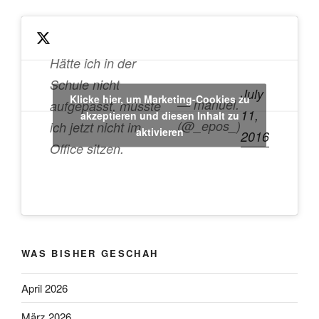
Android
Auto
fährst
du
Hätte ich in der
ständig
Schule nicht
July
rückwärts?“
Klicke hier, um Marketing-Cookies zu
— manuel.
aufgepasst, müsste
11,
akzeptieren und diesen Inhalt zu
(@_epos_)
ich jetzt nicht im
aktivieren
2016
Office sitzen.
WAS BISHER GESCHAH
April 2026
März 2026