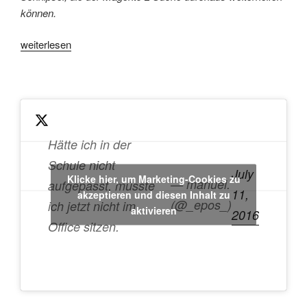
können.
„Magento
weiterlesen
2
und
die
liebe
Suche“
Hätte ich in der
Schule nicht
July
Klicke hier, um Marketing-Cookies zu
— manuel.
aufgepasst, müsste
11,
akzeptieren und diesen Inhalt zu
(@_epos_)
ich jetzt nicht im
aktivieren
2016
Office sitzen.