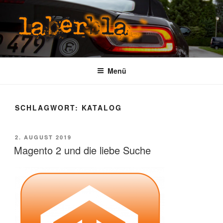
Zum
Inhalt
springen
LABERBLA
laber mal
Menü
SCHLAGWORT:
KATALOG
VERÖFFENTLICHT
2. AUGUST 2019
AM
Magento 2 und die liebe Suche