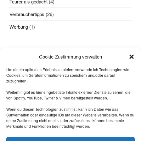
Teurer als gedacht
(4)
Verbrauchertipps
(26)
Werbung
(1)
Alle sagten: "
Das geht nicht!
"
Cookie-Zustimmung verwalten
Dann kam einer, der wusste das
nicht und hat's gemacht.
Um dir ein optimales Erlebnis zu bieten, verwende ich Technologien wie
Cookies, um Geräteinformationen zu speichern und/oder darauf
-- Quelle: Internet.
zuzugreifen.
Weiterhin gibt es hier eingebettete Inhalte externer Dienste zu sehen, die
von Spotify, YouTube, Twitter & Vimeo bereitgestellt werden.
Wenn du diesen Technologien zustimmst, kann ich Daten wie das
Surfverhalten oder eindeutige IDs auf dieser Website verarbeiten. Wenn du
deine Zustimmung nicht erteilst oder zurückziehst, können bestimmte
Merkmale und Funktionen beeinträchtigt werden.
Triff mich auf Mastodon:
https://nrw.social/@laberbla