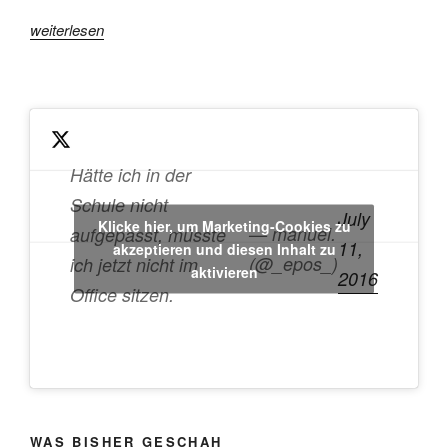
„SSD
weiterlesen
geschrottet:
Daten
gerettet“
Hätte ich in der
Schule nicht
July
Klicke hier, um Marketing-Cookies zu
— manuel.
aufgepasst, müsste
11,
akzeptieren und diesen Inhalt zu
(@_epos_)
ich jetzt nicht im
aktivieren
2016
Office sitzen.
WAS BISHER GESCHAH