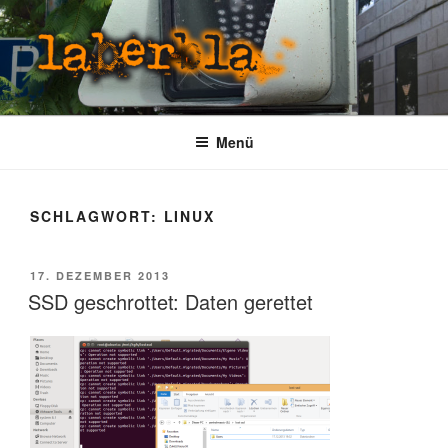
Zum
Inhalt
springen
LABERBLA
laber mal
Menü
SCHLAGWORT:
LINUX
VERÖFFENTLICHT
17. DEZEMBER 2013
AM
SSD geschrottet: Daten gerettet