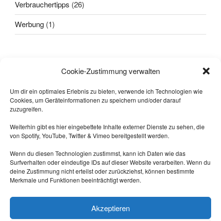
Verbrauchertipps
(26)
Werbung
(1)
Alle sagten: "
Das geht nicht!
"
Cookie-Zustimmung verwalten
Dann kam einer, der wusste das
nicht und hat's gemacht.
Um dir ein optimales Erlebnis zu bieten, verwende ich Technologien wie
Cookies, um Geräteinformationen zu speichern und/oder darauf
-- Quelle: Internet.
zuzugreifen.
Weiterhin gibt es hier eingebettete Inhalte externer Dienste zu sehen, die
von Spotify, YouTube, Twitter & Vimeo bereitgestellt werden.
Wenn du diesen Technologien zustimmst, kann ich Daten wie das
Surfverhalten oder eindeutige IDs auf dieser Website verarbeiten. Wenn du
deine Zustimmung nicht erteilst oder zurückziehst, können bestimmte
Merkmale und Funktionen beeinträchtigt werden.
Triff mich auf Mastodon:
https://nrw.social/@laberbla
Akzeptieren