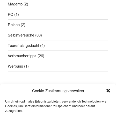
Magento
(2)
PC
(1)
Reisen
(2)
Selbstversuche
(33)
Teurer als gedacht
(4)
Verbrauchertipps
(26)
Werbung
(1)
Alle sagten: "
Das geht nicht!
"
Cookie-Zustimmung verwalten
Dann kam einer, der wusste das
nicht und hat's gemacht.
Um dir ein optimales Erlebnis zu bieten, verwende ich Technologien wie
Cookies, um Geräteinformationen zu speichern und/oder darauf
-- Quelle: Internet.
zuzugreifen.