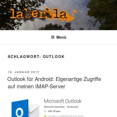
Zum
Inhalt
springen
LABERBLA
laber mal
Menü
SCHLAGWORT:
OUTLOOK
VERÖFFENTLICHT
18. JANUAR 2017
AM
Outlook für Android: Eigenartige Zugriffe
auf meinen IMAP-Server