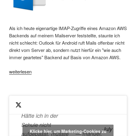
Als ich heute eigenartige IMAP-Zugriffe eines Amazon AWS
Backends auf meinem Mailserver feststellte, staunte ich
nicht schlecht: Outlook für Android ruft Mails offenbar nicht
direkt vom Server ab, sondern nutzt hierfür ein "wie auch
immer geartetes" Backend auf Basis von Amazon AWS.
„Outlook
weiterlesen
für
Android:
Eigenartige
Zugriffe
auf
meinen
Hätte ich in der
IMAP-
Schule nicht
July
Server“
Klicke hier, um Marketing-Cookies zu
— manuel.
aufgepasst, müsste