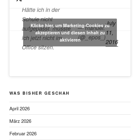
ohne
Bloatware?
Hätte ich in der
Ganz
Schule nicht
July
einfach!“
Klicke hier, um Marketing-Cookies zu
— manuel.
aufgepasst, müsste
11,
akzeptieren und diesen Inhalt zu
(@_epos_)
ich jetzt nicht im
aktivieren
2016
Office sitzen.
WAS BISHER GESCHAH
April 2026
März 2026
Februar 2026