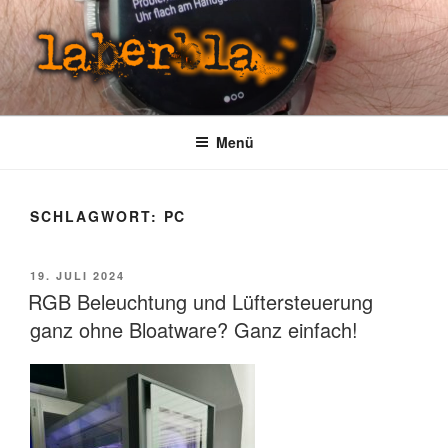
Zum
Inhalt
springen
LABERBLA
laber mal
Menü
SCHLAGWORT:
PC
VERÖFFENTLICHT
19. JULI 2024
AM
RGB Beleuchtung und Lüftersteuerung
ganz ohne Bloatware? Ganz einfach!