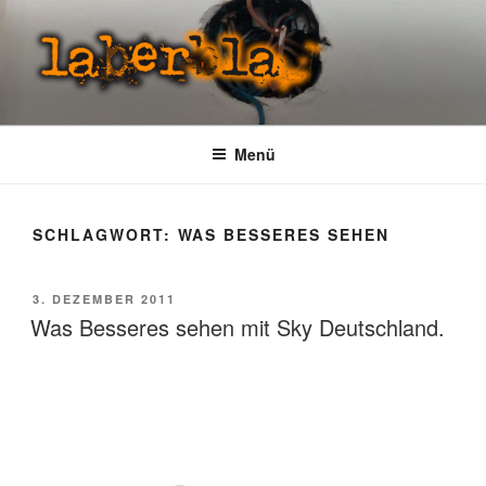
Zum
Inhalt
springen
LABERBLA
laber mal
Menü
SCHLAGWORT:
WAS BESSERES SEHEN
VERÖFFENTLICHT
3. DEZEMBER 2011
AM
Was Besseres sehen mit Sky Deutschland.