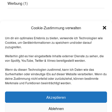
Werbung
(1)
Alle sagten: "
Das geht nicht!
"
Cookie-Zustimmung verwalten
Dann kam einer, der wusste das
nicht und hat's gemacht.
Um dir ein optimales Erlebnis zu bieten, verwende ich Technologien wie
Cookies, um Geräteinformationen zu speichern und/oder darauf
-- Quelle: Internet.
zuzugreifen.
Weiterhin gibt es hier eingebettete Inhalte externer Dienste zu sehen, die
von Spotify, YouTube, Twitter & Vimeo bereitgestellt werden.
Wenn du diesen Technologien zustimmst, kann ich Daten wie das
Surfverhalten oder eindeutige IDs auf dieser Website verarbeiten. Wenn du
deine Zustimmung nicht erteilst oder zurückziehst, können bestimmte
Merkmale und Funktionen beeinträchtigt werden.
Triff mich auf Mastodon:
https://nrw.social/@laberbla
Akzeptieren
Ablehnen