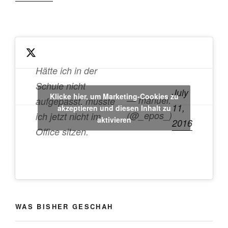
Besseres
sehen
mit
Sky
Deutschland.“
Hätte ich in der
Schule nicht
July
Klicke hier, um Marketing-Cookies zu
— manuel.
aufgepasst, müsste
11,
akzeptieren und diesen Inhalt zu
(@_epos_)
ich jetzt nicht im
aktivieren
2016
Office sitzen.
WAS BISHER GESCHAH