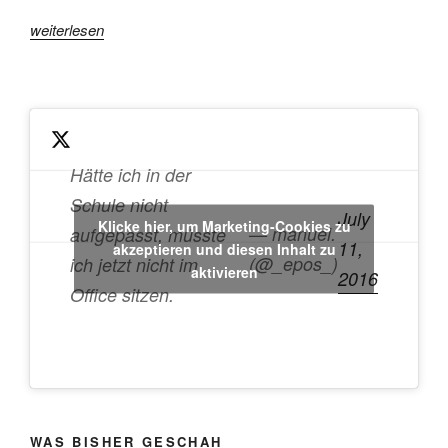
„SSD
weiterlesen
geschrottet:
Daten
gerettet“
Hätte ich in der
Schule nicht
July
Klicke hier, um Marketing-Cookies zu
— manuel.
aufgepasst, müsste
11,
akzeptieren und diesen Inhalt zu
(@_epos_)
ich jetzt nicht im
aktivieren
2016
Office sitzen.
WAS BISHER GESCHAH