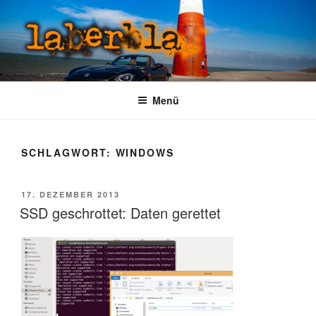
Zum
Inhalt
springen
LABERBLA
laber mal
Menü
SCHLAGWORT:
WINDOWS
VERÖFFENTLICHT
17. DEZEMBER 2013
AM
SSD geschrottet: Daten gerettet