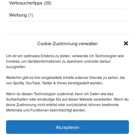
Verbrauchertipps
(26)
Werbung
(1)
Alle sagten: "
Das geht nicht!
"
Cookie-Zustimmung verwalten
Dann kam einer, der wusste das
nicht und hat's gemacht.
Um dir ein optimales Erlebnis zu bieten, verwende ich Technologien wie
Cookies, um Geräteinformationen zu speichern und/oder darauf
-- Quelle: Internet.
zuzugreifen.
Weiterhin gibt es hier eingebettete Inhalte externer Dienste zu sehen, die
von Spotify, YouTube, Twitter & Vimeo bereitgestellt werden.
Wenn du diesen Technologien zustimmst, kann ich Daten wie das
Surfverhalten oder eindeutige IDs auf dieser Website verarbeiten. Wenn du
deine Zustimmung nicht erteilst oder zurückziehst, können bestimmte
Merkmale und Funktionen beeinträchtigt werden.
Triff mich auf Mastodon:
https://nrw.social/@laberbla
Akzeptieren