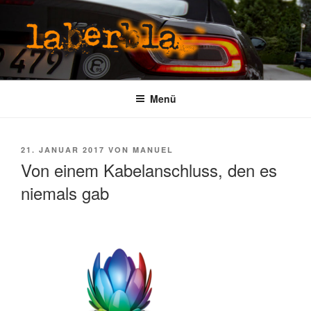
Zum
Inhalt
springen
LABERBLA
laber mal
Menü
VERÖFFENTLICHT
21. JANUAR 2017
VON
MANUEL
AM
Von einem Kabelanschluss, den es
niemals gab