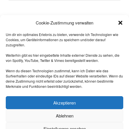
Alle sagten: "
Das geht nicht!
"
Cookie-Zustimmung verwalten
Dann kam einer, der wusste das
nicht und hat's gemacht.
Um dir ein optimales Erlebnis zu bieten, verwende ich Technologien wie
Cookies, um Geräteinformationen zu speichern und/oder darauf
-- Quelle: Internet.
zuzugreifen.
Weiterhin gibt es hier eingebettete Inhalte externer Dienste zu sehen, die
von Spotify, YouTube, Twitter & Vimeo bereitgestellt werden.
Wenn du diesen Technologien zustimmst, kann ich Daten wie das
Surfverhalten oder eindeutige IDs auf dieser Website verarbeiten. Wenn du
deine Zustimmung nicht erteilst oder zurückziehst, können bestimmte
Merkmale und Funktionen beeinträchtigt werden.
Triff mich auf Mastodon:
https://nrw.social/@laberbla
Akzeptieren
Ablehnen
Einstellungen ansehen