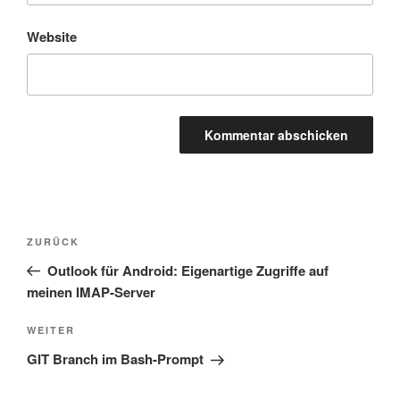
Website
Beitragsnavigation
Vorheriger
ZURÜCK
Beitrag
Outlook für Android: Eigenartige Zugriffe auf
meinen IMAP-Server
Nächster
WEITER
Beitrag
GIT Branch im Bash-Prompt