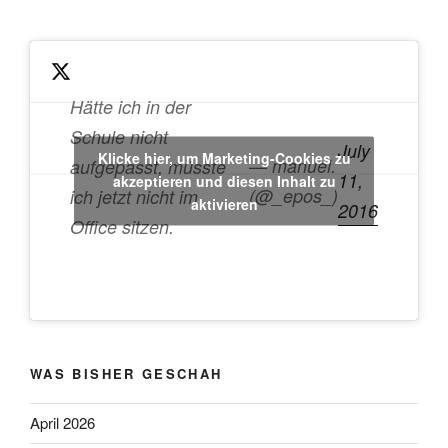
Hätte ich in der
Schule nicht
July
Klicke hier, um Marketing-Cookies zu
— manuel.
aufgepasst, müsste
11,
akzeptieren und diesen Inhalt zu
(@_epos_)
ich jetzt nicht im
aktivieren
2016
Office sitzen.
WAS BISHER GESCHAH
April 2026