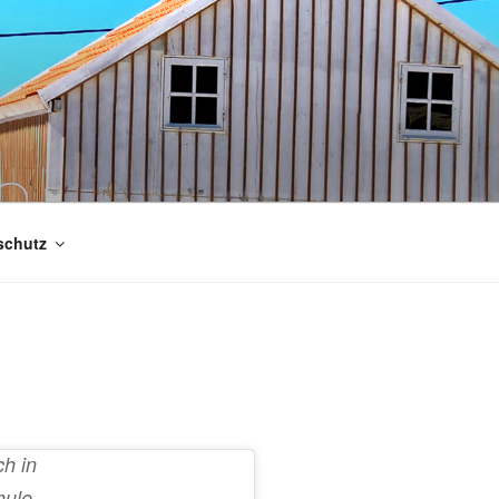
schutz
ch in
hule