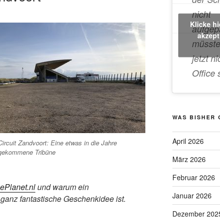
nicht
Klicke h
aufgep
akzept
müsste
jetzt ni
Office 
WAS BISHER
April 2026
Circuit Zandvoort: Eine etwas in die Jahre
gekommene Tribüne
März 2026
Februar 2026
ePlanet.nl
und warum ein
Januar 2026
 ganz fantastische Geschenkidee ist.
Dezember 202