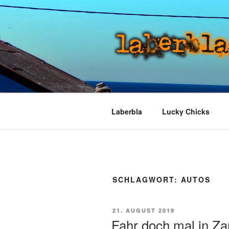
Zum
Inhalt
springen
LABERBLA
laber mal
Laberbla
Lucky Chicks
SCHLAGWORT:
AUTOS
VERÖFFENTLICHT
21. AUGUST 2019
AM
Fahr doch mal in Za