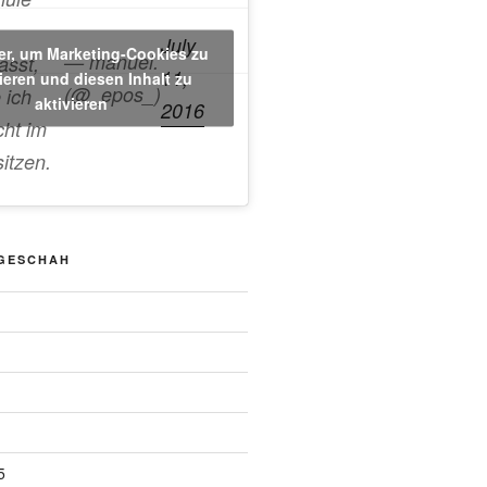
July
ier, um Marketing-Cookies zu
— manuel.
asst,
11,
ieren und diesen Inhalt zu
(@_epos_)
 ich
aktivieren
2016
cht im
sitzen.
 GESCHAH
5