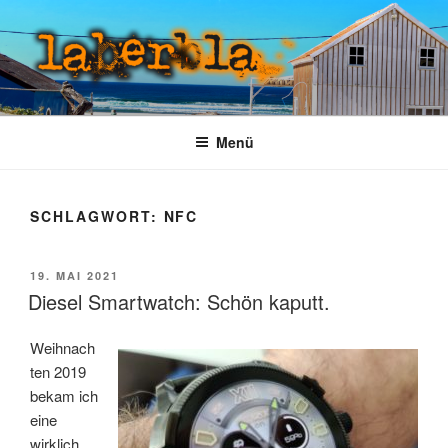
Zum
Inhalt
springen
LABERBLA
laber mal
Menü
SCHLAGWORT:
NFC
VERÖFFENTLICHT
19. MAI 2021
AM
Diesel Smartwatch: Schön kaputt.
Weihnach
ten 2019
bekam ich
eine
wirklich