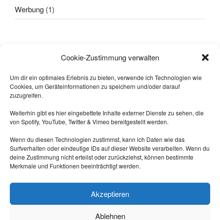
Werbung
(1)
Alle sagten: "
Das geht nicht!
"
Cookie-Zustimmung verwalten
Dann kam einer, der wusste das
nicht und hat's gemacht.
Um dir ein optimales Erlebnis zu bieten, verwende ich Technologien wie
Cookies, um Geräteinformationen zu speichern und/oder darauf
-- Quelle: Internet.
zuzugreifen.
Weiterhin gibt es hier eingebettete Inhalte externer Dienste zu sehen, die
von Spotify, YouTube, Twitter & Vimeo bereitgestellt werden.
Wenn du diesen Technologien zustimmst, kann ich Daten wie das
Surfverhalten oder eindeutige IDs auf dieser Website verarbeiten. Wenn du
deine Zustimmung nicht erteilst oder zurückziehst, können bestimmte
Merkmale und Funktionen beeinträchtigt werden.
Triff mich auf Mastodon:
https://nrw.social/@laberbla
Akzeptieren
Ablehnen