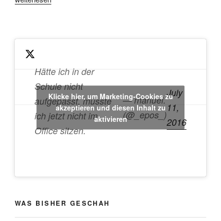
Smartwatch:
Schön
kaputt.“
Hätte ich in der
Schule nicht
July
Klicke hier, um Marketing-Cookies zu
— manuel.
aufgepasst, müsste
11,
akzeptieren und diesen Inhalt zu
(@_epos_)
ich jetzt nicht im
aktivieren
2016
Office sitzen.
WAS BISHER GESCHAH