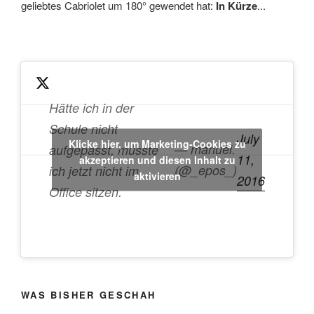
geliebtes Cabriolet um 180° gewendet hat:
In Kürze
...
Hätte ich in der
Schule nicht
July
Klicke hier, um Marketing-Cookies zu
— manuel.
aufgepasst, müsste
11,
akzeptieren und diesen Inhalt zu
(@_epos_)
ich jetzt nicht im
aktivieren
2016
Office sitzen.
WAS BISHER GESCHAH