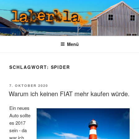
Zum
Inhalt
springen
LABERBLA
laber mal
Menü
SCHLAGWORT:
SPIDER
VERÖFFENTLICHT
7. OKTOBER 2020
AM
Warum ich keinen FIAT mehr kaufen würde.
Ein neues
Auto sollte
es 2017
sein - da
war ich