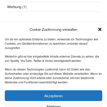
Werbung
(1)
Alle sagten: "
Das geht nicht!
"
Cookie-Zustimmung verwalten
Dann kam einer, der wusste das
nicht und hat's gemacht.
Um dir ein optimales Erlebnis zu bieten, verwende ich Technologien wie
Cookies, um Geräteinformationen zu speichern und/oder darauf
-- Quelle: Internet.
zuzugreifen.
Weiterhin gibt es hier eingebettete Inhalte externer Dienste zu sehen, die
von Spotify, YouTube, Twitter & Vimeo bereitgestellt werden.
Wenn du diesen Technologien zustimmst, kann ich Daten wie das
Surfverhalten oder eindeutige IDs auf dieser Website verarbeiten. Wenn du
deine Zustimmung nicht erteilst oder zurückziehst, können bestimmte
Merkmale und Funktionen beeinträchtigt werden.
Triff mich auf Mastodon:
https://nrw.social/@laberbla
Akzeptieren
Ablehnen