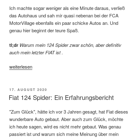
Ich machte sogar weniger als eine Minute daraus, verließ
das Autohaus und sah mir quasi nebenan bei der FCA
MotorVillage ebenfalls ein paar schicke Autos an. Und
genau hier beginnt der teure Spaß.
tl;dr
Warum mein 124 Spider zwar schön, aber definitiv
auch mein letzter FIAT ist .
„Warum
weiterlesen
ich
keinen
FIAT
VERÖFFENTLICHT
17. AUGUST 2020
AM
mehr
Fiat 124 Spider: Ein Erfahrungsbericht
kaufen
würde.“
"Zum Glück", hätte ich vor 3 Jahren gesagt, hat Fiat dieses
wunderbare Auto gebaut. Aber auch zum Glück, möchte
ich heute sagen, wird es nicht mehr gebaut. Was genau
passiert ist und warum sich meine Meinung über mein