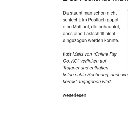
Da staunt man schon nicht
schlecht: Im Postfach poppt
eine Mail auf, die behauptet,
dass eine Lastschrift nicht
eingezogen werden konnte.
tl;dr
Mails von "Online Pay
Co. KG" verlinken auf
Trojaner und enthalten
keine echte Rechnung, auch wen
korrekt angegeben wird.
„Erschreckende
weiterlesen
Mails
im
Postfach“