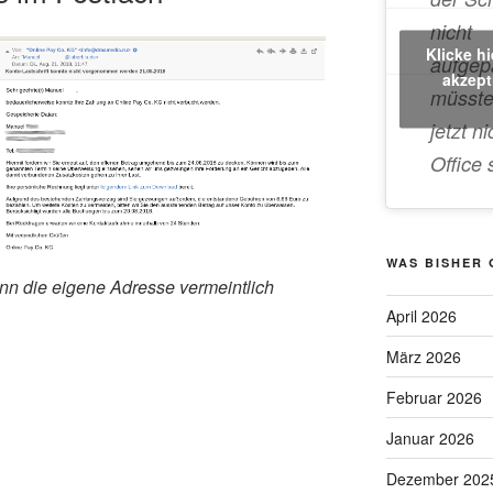
nicht
Klicke h
aufgep
akzept
müsste
jetzt ni
Office 
WAS BISHER
n die eigene Adresse vermeintlich
April 2026
März 2026
Februar 2026
Januar 2026
Dezember 202