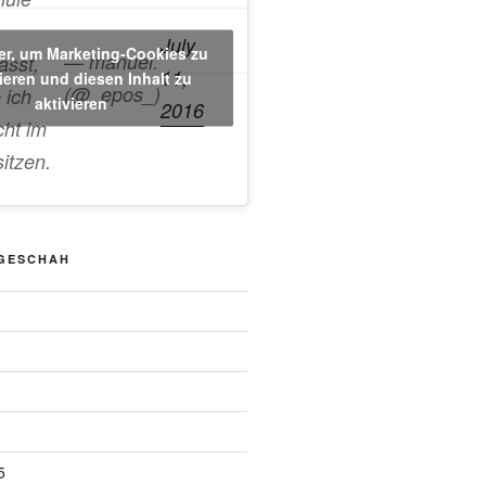
July
ier, um Marketing-Cookies zu
— manuel.
asst,
11,
ieren und diesen Inhalt zu
(@_epos_)
 ich
aktivieren
2016
cht im
sitzen.
 GESCHAH
5