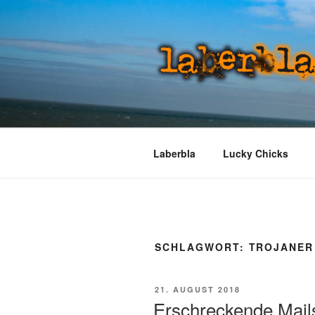
Zum
Inhalt
springen
LABERBLA
laber mal
Laberbla
Lucky Chicks
SCHLAGWORT:
TROJANER
VERÖFFENTLICHT
21. AUGUST 2018
AM
Erschreckende Mail