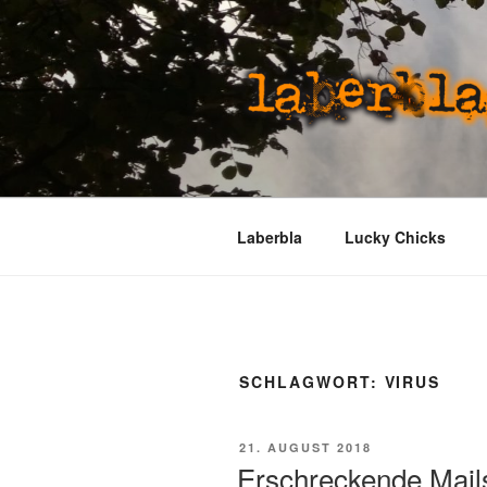
Zum
Inhalt
springen
LABERBLA
laber mal
Laberbla
Lucky Chicks
SCHLAGWORT:
VIRUS
VERÖFFENTLICHT
21. AUGUST 2018
AM
Erschreckende Mail