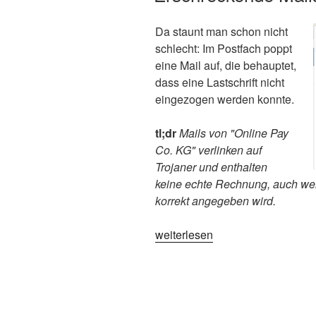
Da staunt man schon nicht
schlecht: Im Postfach poppt
eine Mail auf, die behauptet,
dass eine Lastschrift nicht
eingezogen werden konnte.
tl;dr
Mails von "Online Pay
Co. KG" verlinken auf
Trojaner und enthalten
keine echte Rechnung, auch wen
korrekt angegeben wird.
„Erschreckende
weiterlesen
Mails
im
Postfach“