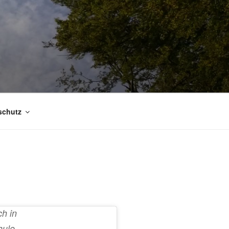
schutz
ch in
hule