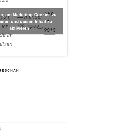
July
ier, um Marketing-Cookies zu
— manuel.
asst,
11,
ieren und diesen Inhalt zu
(@_epos_)
 ich
aktivieren
2016
cht im
sitzen.
 GESCHAH
5