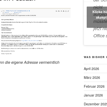
nicht
Klicke h
aufgep
akzept
müsste
jetzt ni
Office 
WAS BISHER
n die eigene Adresse vermeintlich
April 2026
März 2026
Februar 2026
Januar 2026
Dezember 202