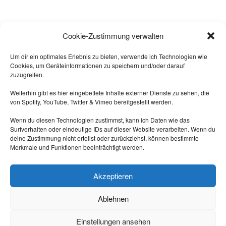
Alle sagten: "
Das geht nicht!
"
Cookie-Zustimmung verwalten
Dann kam einer, der wusste das
nicht und hat's gemacht.
Um dir ein optimales Erlebnis zu bieten, verwende ich Technologien wie
Cookies, um Geräteinformationen zu speichern und/oder darauf
-- Quelle: Internet.
zuzugreifen.
Weiterhin gibt es hier eingebettete Inhalte externer Dienste zu sehen, die
von Spotify, YouTube, Twitter & Vimeo bereitgestellt werden.
Wenn du diesen Technologien zustimmst, kann ich Daten wie das
Surfverhalten oder eindeutige IDs auf dieser Website verarbeiten. Wenn du
deine Zustimmung nicht erteilst oder zurückziehst, können bestimmte
Merkmale und Funktionen beeinträchtigt werden.
Triff mich auf Mastodon:
https://nrw.social/@laberbla
Akzeptieren
Ablehnen
Einstellungen ansehen