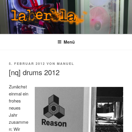
Zum
Inhalt
springen
LABERBLA
laber mal
Menü
VERÖFFENTLICHT
5. FEBRUAR 2012
VON
MANUEL
AM
[nq] drums 2012
Zunächst
einmal ein
frohes
neues
Jahr
zusamme
n: Wir