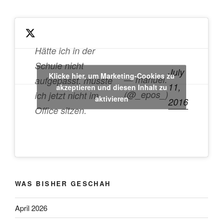
Hätte ich in der
Schule nicht
July
Klicke hier, um Marketing-Cookies zu
— manuel.
aufgepasst, müsste
11,
akzeptieren und diesen Inhalt zu
(@_epos_)
ich jetzt nicht im
aktivieren
2016
Office sitzen.
WAS BISHER GESCHAH
April 2026