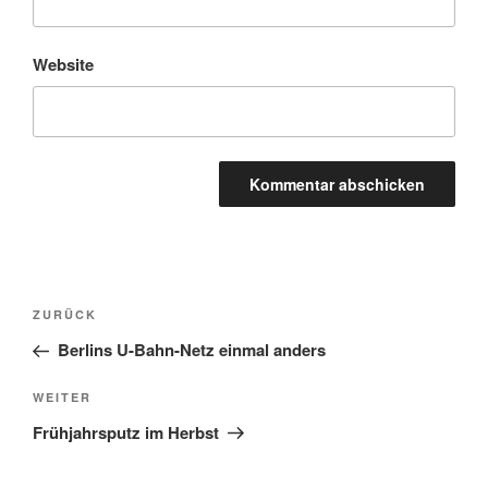
Website
Beitragsnavigation
Vorheriger
ZURÜCK
Beitrag
Berlins U-Bahn-Netz einmal anders
Nächster
WEITER
Beitrag
Frühjahrsputz im Herbst