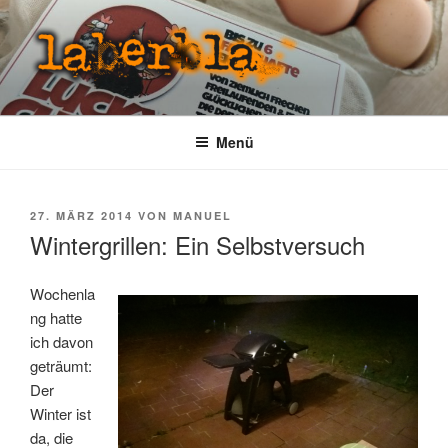
Zum
Inhalt
springen
LABERBLA
laber mal
Menü
VERÖFFENTLICHT
27. MÄRZ 2014
VON
MANUEL
AM
Wintergrillen: Ein Selbstversuch
Wochenla
ng hatte
ich davon
geträumt:
Der
Winter ist
da, die