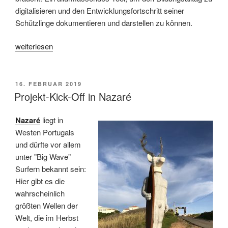
digitalisieren und den Entwicklungsfortschritt seiner
Schützlinge dokumentieren und darstellen zu können.
„Schülerdokumentation
weiterlesen
digital.
Ganz
sicher
VERÖFFENTLICHT
16. FEBRUAR 2019
AM
sogar!“
Projekt-Kick-Off in Nazaré
Nazaré
liegt in
Westen Portugals
und dürfte vor allem
unter "Big Wave"
Surfern bekannt sein:
Hier gibt es die
wahrscheinlich
größten Wellen der
Welt, die im Herbst