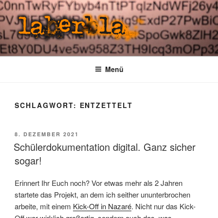
Zum
Inhalt
springen
LABERBLA
laber mal
Menü
SCHLAGWORT:
ENTZETTELT
VERÖFFENTLICHT
8. DEZEMBER 2021
AM
Schülerdokumentation digital. Ganz sicher
sogar!
Erinnert Ihr Euch noch? Vor etwas mehr als 2 Jahren
startete das Projekt, an dem ich seither ununterbrochen
arbeite, mit einem
Kick-Off in Nazaré
. Nicht nur das Kick-
Off war wirklich großartig, sondern auch das, was