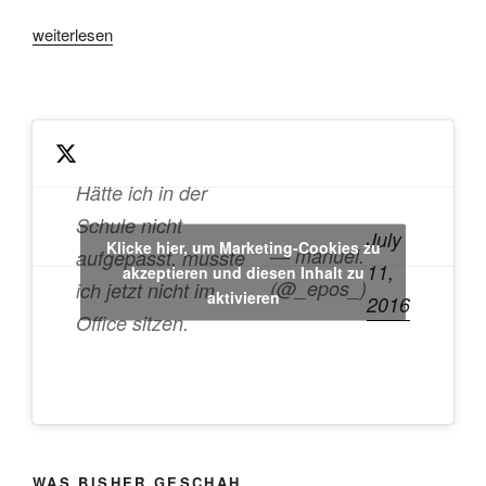
„Projekt-
weiterlesen
Kick-
Off
in
Nazaré“
Hätte ich in der
Schule nicht
July
Klicke hier, um Marketing-Cookies zu
— manuel.
aufgepasst, müsste
11,
akzeptieren und diesen Inhalt zu
(@_epos_)
ich jetzt nicht im
aktivieren
2016
Office sitzen.
WAS BISHER GESCHAH